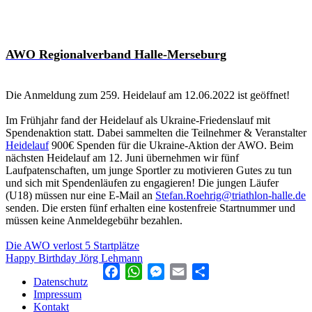
AWO Regionalverband Halle-Merseburg
Die Anmeldung zum 259. Heidelauf am 12.06.2022 ist geöffnet!
Im Frühjahr fand der Heidelauf als Ukraine-Friedenslauf mit
Spendenaktion statt. Dabei sammelten die Teilnehmer & Veranstalter
Heidelauf
900€ Spenden für die Ukraine-Aktion der AWO. Beim
nächsten Heidelauf am 12. Juni übernehmen wir fünf
Laufpatenschaften, um junge Sportler zu motivieren Gutes zu tun
und sich mit Spendenläufen zu engagieren! Die jungen Läufer
(U18) müssen nur eine E-Mail an
Stefan.Roehrig@triathlon-halle.de
senden. Die ersten fünf erhalten eine kostenfreie Startnummer und
müssen keine Anmeldegebühr bezahlen.
Beitragsnavigation
Die AWO verlost 5 Startplätze
Happy Birthday Jörg Lehmann
Facebook
WhatsApp
Messenger
Email
Teilen
Datenschutz
Impressum
Kontakt