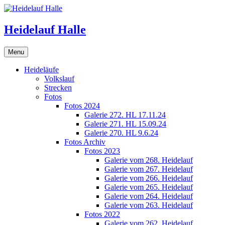
Skip
to
content
Heidelauf Halle
Menu
Heideläufe
Volkslauf
Strecken
Fotos
Fotos 2024
Galerie 272. HL 17.11.24
Galerie 271. HL 15.09.24
Galerie 270. HL 9.6.24
Fotos Archiv
Fotos 2023
Galerie vom 268. Heidelauf
Galerie vom 267. Heidelauf
Galerie vom 266. Heidelauf
Galerie vom 265. Heidelauf
Galerie vom 264. Heidelauf
Galerie vom 263. Heidelauf
Fotos 2022
Galerie vom 262. Heidelauf