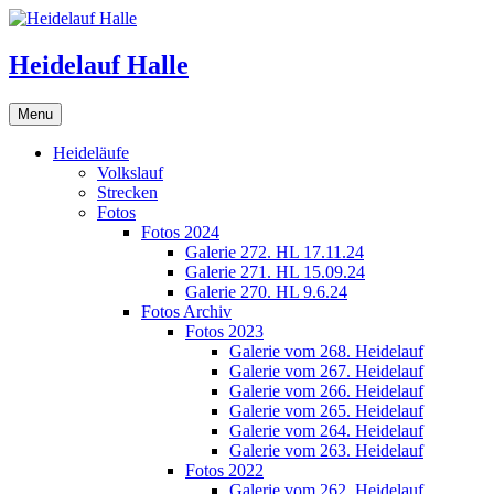
Skip
to
content
Heidelauf Halle
Menu
Heideläufe
Volkslauf
Strecken
Fotos
Fotos 2024
Galerie 272. HL 17.11.24
Galerie 271. HL 15.09.24
Galerie 270. HL 9.6.24
Fotos Archiv
Fotos 2023
Galerie vom 268. Heidelauf
Galerie vom 267. Heidelauf
Galerie vom 266. Heidelauf
Galerie vom 265. Heidelauf
Galerie vom 264. Heidelauf
Galerie vom 263. Heidelauf
Fotos 2022
Galerie vom 262. Heidelauf