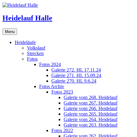
Skip
to
content
Heidelauf Halle
Menu
Heideläufe
Volkslauf
Strecken
Fotos
Fotos 2024
Galerie 272. HL 17.11.24
Galerie 271. HL 15.09.24
Galerie 270. HL 9.6.24
Fotos Archiv
Fotos 2023
Galerie vom 268. Heidelauf
Galerie vom 267. Heidelauf
Galerie vom 266. Heidelauf
Galerie vom 265. Heidelauf
Galerie vom 264. Heidelauf
Galerie vom 263. Heidelauf
Fotos 2022
Galerie vom 262. Heidelauf