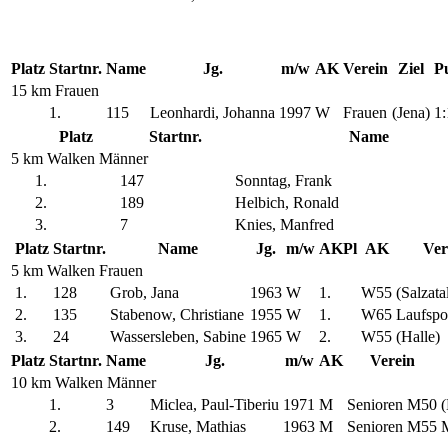
Platz
Startnr.
Name
Jg.
m/w
AK
Verein
Ziel
P
15 km Frauen
1.
115
Leonhardi, Johanna
1997
W
Frauen
(Jena)
1:
Platz
Startnr.
Name
5 km Walken Männer
1.
147
Sonntag, Frank
2.
189
Helbich, Ronald
3.
7
Knies, Manfred
Platz
Startnr.
Name
Jg.
m/w
AKPl
AK
Ver
5 km Walken Frauen
1.
128
Grob, Jana
1963
W
1.
W55
(Salzata
2.
135
Stabenow, Christiane
1955
W
1.
W65
Laufspo
3.
24
Wassersleben, Sabine
1965
W
2.
W55
(Halle)
Platz
Startnr.
Name
Jg.
m/w
AK
Verein
10 km Walken Männer
1.
3
Miclea, Paul-Tiberiu
1971
M
Senioren M50
(
2.
149
Kruse, Mathias
1963
M
Senioren M55
M