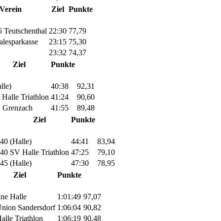
Verein
Ziel
Punkte
 Teutschenthal
22:30
77,79
lesparkasse
23:15
75,30
23:32
74,37
Ziel
Punkte
lle)
40:38
92,31
Halle Triathlon
41:24
90,60
 Grenzach
41:55
89,48
Ziel
Punkte
W40
(Halle)
44:41
83,94
W40
SV Halle Triathlon
47:25
79,10
W45
(Halle)
47:30
78,95
Ziel
Punkte
ine Halle
1:01:49
97,07
nion Sandersdorf
1:06:04
90,82
alle Triathlon
1:06:19
90,48