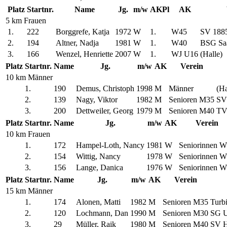
Platz
Startnr.
Name
Jg.
m/w
AKPl
AK
5 km Frauen
1.
222
Borggrefe, Katja
1972
W
1.
W45
SV 1885
2.
194
Altner, Nadja
1981
W
1.
W40
BSG Saa
3.
166
Wenzel, Henriette
2007
W
1.
WJ U16
(Halle)
Platz
Startnr.
Name
Jg.
m/w
AK
Verein
10 km Männer
1.
190
Demus, Christoph
1998
M
Männer
(Ha
2.
139
Nagy, Viktor
1982
M
Senioren M35
SV 
3.
200
Dettweiler, Georg
1979
M
Senioren M40
TV
Platz
Startnr.
Name
Jg.
m/w
AK
Verein
10 km Frauen
1.
172
Hampel-Loth, Nancy
1981
W
Seniorinnen 
2.
154
Wittig, Nancy
1978
W
Seniorinnen 
3.
156
Lange, Danica
1976
W
Seniorinnen 
Platz
Startnr.
Name
Jg.
m/w
AK
Verein
15 km Männer
1.
174
Alonen, Matti
1982
M
Senioren M35
Turb
2.
120
Lochmann, Dan
1990
M
Senioren M30
SG U
3.
29
Müller, Raik
1980
M
Senioren M40
SV H