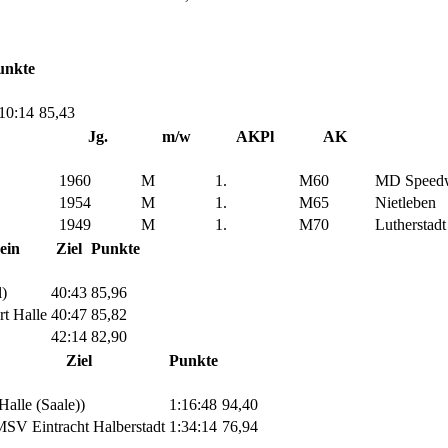
unkte
10:14
85,43
Jg.
m/w
AKPl
AK
1960
M
1.
M60
MD Speedw
1954
M
1.
M65
Nietleben
1949
M
1.
M70
Lutherstadt
ein
Ziel
Punkte
l)
40:43
85,96
rt Halle
40:47
85,82
42:14
82,90
Ziel
Punkte
Halle (Saale))
1:16:48
94,40
SV Eintracht Halberstadt
1:34:14
76,94