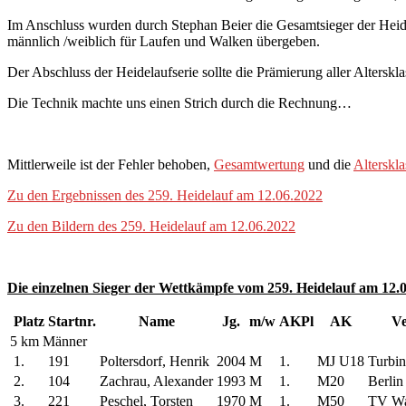
Im Anschluss wurden durch Stephan Beier die Gesamtsieger der Heid
männlich /weiblich für Laufen und Walken übergeben.
Der Abschluss der Heidelaufserie sollte die Prämierung aller Altersk
Die Technik machte uns einen Strich durch die Rechnung…
Mittlerweile ist der Fehler behoben,
Gesamtwertung
und die
Alterskl
Zu den Ergebnissen des 259. Heidelauf am 12.06.2022
Zu den Bildern des 259. Heidelauf am 12.06.2022
Die einzelnen Sieger der Wettkämpfe vom 259. Heidelauf am 12.
Platz
Startnr.
Name
Jg.
m/w
AKPl
AK
Ve
5 km Männer
1.
191
Poltersdorf, Henrik
2004
M
1.
MJ U18
Turbin
2.
104
Zachrau, Alexander
1993
M
1.
M20
Berlin
3.
221
Peschel, Torsten
1970
M
1.
M50
TV Wa