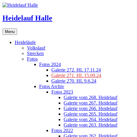
Skip
to
content
Heidelauf Halle
Menu
Heideläufe
Volkslauf
Strecken
Fotos
Fotos 2024
Galerie 272. HL 17.11.24
Galerie 271. HL 15.09.24
Galerie 270. HL 9.6.24
Fotos Archiv
Fotos 2023
Galerie vom 268. Heidelauf
Galerie vom 267. Heidelauf
Galerie vom 266. Heidelauf
Galerie vom 265. Heidelauf
Galerie vom 264. Heidelauf
Galerie vom 263. Heidelauf
Fotos 2022
Galerie vom 262. Heidelauf