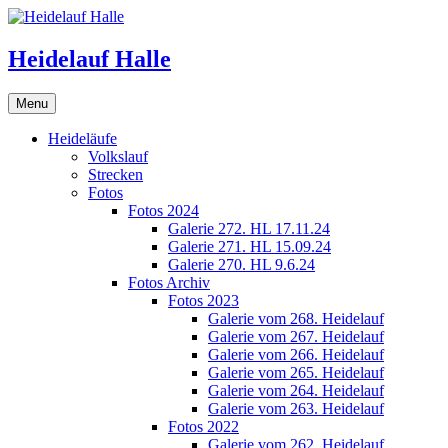
Skip
to
content
Heidelauf Halle
Menu
Heideläufe
Volkslauf
Strecken
Fotos
Fotos 2024
Galerie 272. HL 17.11.24
Galerie 271. HL 15.09.24
Galerie 270. HL 9.6.24
Fotos Archiv
Fotos 2023
Galerie vom 268. Heidelauf
Galerie vom 267. Heidelauf
Galerie vom 266. Heidelauf
Galerie vom 265. Heidelauf
Galerie vom 264. Heidelauf
Galerie vom 263. Heidelauf
Fotos 2022
Galerie vom 262. Heidelauf