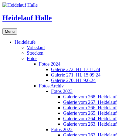
Skip
to
content
Heidelauf Halle
Menu
Heideläufe
Volkslauf
Strecken
Fotos
Fotos 2024
Galerie 272. HL 17.11.24
Galerie 271. HL 15.09.24
Galerie 270. HL 9.6.24
Fotos Archiv
Fotos 2023
Galerie vom 268. Heidelauf
Galerie vom 267. Heidelauf
Galerie vom 266. Heidelauf
Galerie vom 265. Heidelauf
Galerie vom 264. Heidelauf
Galerie vom 263. Heidelauf
Fotos 2022
Galerie vom 262. Heidelauf