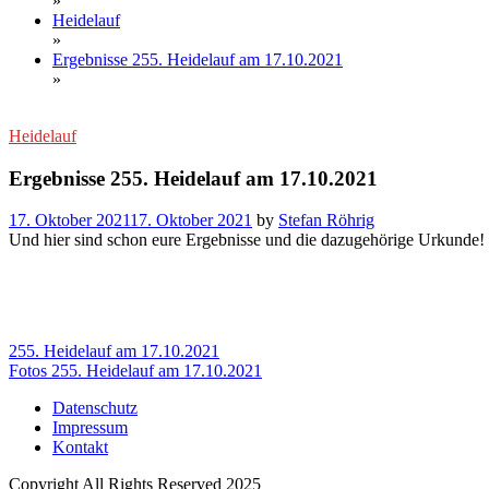
»
Heidelauf
»
Ergebnisse 255. Heidelauf am 17.10.2021
»
Heidelauf
Ergebnisse 255. Heidelauf am 17.10.2021
17. Oktober 2021
17. Oktober 2021
by
Stefan Röhrig
Und hier sind schon eure Ergebnisse und die dazugehörige Urkunde!
Beitragsnavigation
255. Heidelauf am 17.10.2021
Fotos 255. Heidelauf am 17.10.2021
Datenschutz
Impressum
Kontakt
Copyright All Rights Reserved 2025