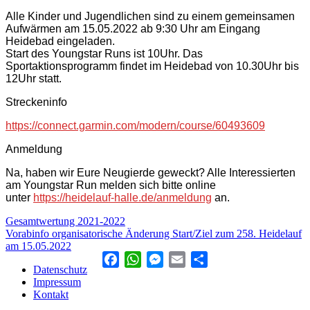
Alle Kinder und Jugendlichen sind zu einem gemeinsamen
Aufwärmen am 15.05.2022 ab 9:30 Uhr am Eingang
Heidebad eingeladen.
Start des Youngstar Runs ist 10Uhr. Das
Sportaktionsprogramm findet im Heidebad von 10.30Uhr bis
12Uhr statt.
Streckeninfo
https://connect.garmin.com/modern/course/60493609
Anmeldung
Na, haben wir Eure Neugierde geweckt? Alle Interessierten
am Youngstar Run melden sich bitte online
unter
https://heidelauf-halle.de/anmeldung
an.
Beitragsnavigation
Gesamtwertung 2021-2022
Vorabinfo organisatorische Änderung Start/Ziel zum 258. Heidelauf
am 15.05.2022
Facebook
WhatsApp
Messenger
Email
Teilen
Datenschutz
Impressum
Kontakt