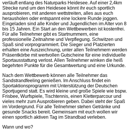
verläuft entlang des Naturparks Heidesee. Auf einer 2,4km
Strecke rund um den Heidesee könnt ihr euch sportlich
ausprobieren, mit anderen wettstreiten, alles aus euch
herausholen oder entspannt eine lockere Runde joggen.
Eingeladen sind alle Kinder und Jugendlichen im Alter von 8
bis 15 Jahren. Ein Start an den Wettbewerben ist kostenfrei.
Für alle Teilnehmer gibt es Startnummern, eine
professionelle Zeitnahme und Verpflegung. Schwitzen und
Spaß sind vorprogrammiert. Die Sieger und Platzierten
erhalten eine Auszeichnung, unter allen Teilnehmern werden
Präsentkörbe mit wertvollen Gutscheine für eine individuelle
Sportausstattung verlost. Allen Teilnehmer winken die heiß
begehrten Punkte für die Gesamtwertung und eine Urkunde.
Nach dem Wettbewerb können alle Teilnehmer das
Sandstrandfeeling genießen. Im Anschluss findet ein
Sportaktionsprogramm mit Unterstützung der Deutschen
Sportjugend statt. Es wird kleine und große Spiele wie bspw.
Frisbee, Wurfspiele, Tischtennis, einen Kletterparcour und
vieles mehr zum Ausprobieren geben. Dabei steht der Spaß
im Vordergrund. Für alle Teilnehmer stehen Getränke und
gesunde Snacks bereit. Gemeinsam mit euch wollen wir
einen sportlich aktiven Tag im Strandbad verleben.
Wann und wo?