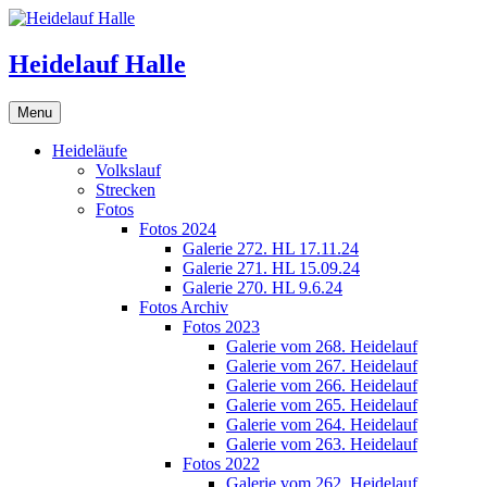
Skip
to
content
Heidelauf Halle
Menu
Heideläufe
Volkslauf
Strecken
Fotos
Fotos 2024
Galerie 272. HL 17.11.24
Galerie 271. HL 15.09.24
Galerie 270. HL 9.6.24
Fotos Archiv
Fotos 2023
Galerie vom 268. Heidelauf
Galerie vom 267. Heidelauf
Galerie vom 266. Heidelauf
Galerie vom 265. Heidelauf
Galerie vom 264. Heidelauf
Galerie vom 263. Heidelauf
Fotos 2022
Galerie vom 262. Heidelauf