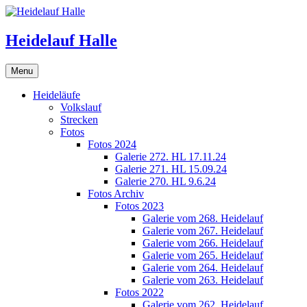
Skip
to
content
Heidelauf Halle
Menu
Heideläufe
Volkslauf
Strecken
Fotos
Fotos 2024
Galerie 272. HL 17.11.24
Galerie 271. HL 15.09.24
Galerie 270. HL 9.6.24
Fotos Archiv
Fotos 2023
Galerie vom 268. Heidelauf
Galerie vom 267. Heidelauf
Galerie vom 266. Heidelauf
Galerie vom 265. Heidelauf
Galerie vom 264. Heidelauf
Galerie vom 263. Heidelauf
Fotos 2022
Galerie vom 262. Heidelauf