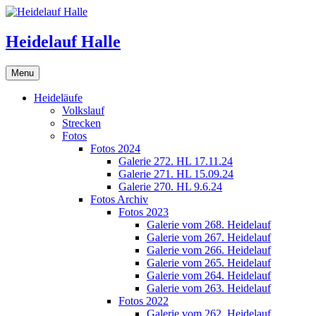
Skip
to
content
Heidelauf Halle
Menu
Heideläufe
Volkslauf
Strecken
Fotos
Fotos 2024
Galerie 272. HL 17.11.24
Galerie 271. HL 15.09.24
Galerie 270. HL 9.6.24
Fotos Archiv
Fotos 2023
Galerie vom 268. Heidelauf
Galerie vom 267. Heidelauf
Galerie vom 266. Heidelauf
Galerie vom 265. Heidelauf
Galerie vom 264. Heidelauf
Galerie vom 263. Heidelauf
Fotos 2022
Galerie vom 262. Heidelauf