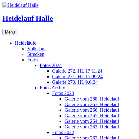
Skip
to
content
Heidelauf Halle
Menu
Heideläufe
Volkslauf
Strecken
Fotos
Fotos 2024
Galerie 272. HL 17.11.24
Galerie 271. HL 15.09.24
Galerie 270. HL 9.6.24
Fotos Archiv
Fotos 2023
Galerie vom 268. Heidelauf
Galerie vom 267. Heidelauf
Galerie vom 266. Heidelauf
Galerie vom 265. Heidelauf
Galerie vom 264. Heidelauf
Galerie vom 263. Heidelauf
Fotos 2022
Galerie vom 262. Heidelauf