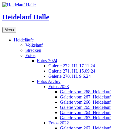
Skip
to
content
Heidelauf Halle
Menu
Heideläufe
Volkslauf
Strecken
Fotos
Fotos 2024
Galerie 272. HL 17.11.24
Galerie 271. HL 15.09.24
Galerie 270. HL 9.6.24
Fotos Archiv
Fotos 2023
Galerie vom 268. Heidelauf
Galerie vom 267. Heidelauf
Galerie vom 266. Heidelauf
Galerie vom 265. Heidelauf
Galerie vom 264. Heidelauf
Galerie vom 263. Heidelauf
Fotos 2022
Galerie vom 262. Heidelauf