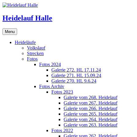
Skip
to
content
Heidelauf Halle
Menu
Heideläufe
Volkslauf
Strecken
Fotos
Fotos 2024
Galerie 272. HL 17.11.24
Galerie 271. HL 15.09.24
Galerie 270. HL 9.6.24
Fotos Archiv
Fotos 2023
Galerie vom 268. Heidelauf
Galerie vom 267. Heidelauf
Galerie vom 266. Heidelauf
Galerie vom 265. Heidelauf
Galerie vom 264. Heidelauf
Galerie vom 263. Heidelauf
Fotos 2022
Galerie vom 262. Heidelauf