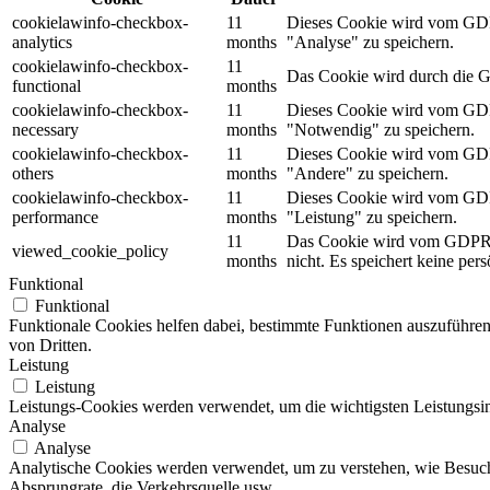
cookielawinfo-checkbox-
11
Dieses Cookie wird vom GDPR
analytics
months
"Analyse" zu speichern.
cookielawinfo-checkbox-
11
Das Cookie wird durch die G
functional
months
cookielawinfo-checkbox-
11
Dieses Cookie wird vom GDPR
necessary
months
"Notwendig" zu speichern.
cookielawinfo-checkbox-
11
Dieses Cookie wird vom GDPR
others
months
"Andere" zu speichern.
cookielawinfo-checkbox-
11
Dieses Cookie wird vom GDPR
performance
months
"Leistung" zu speichern.
11
Das Cookie wird vom GDPR Co
viewed_cookie_policy
months
nicht. Es speichert keine per
Funktional
Funktional
Funktionale Cookies helfen dabei, bestimmte Funktionen auszuführe
von Dritten.
Leistung
Leistung
Leistungs-Cookies werden verwendet, um die wichtigsten Leistungsind
Analyse
Analyse
Analytische Cookies werden verwendet, um zu verstehen, wie Besucher
Absprungrate, die Verkehrsquelle usw.