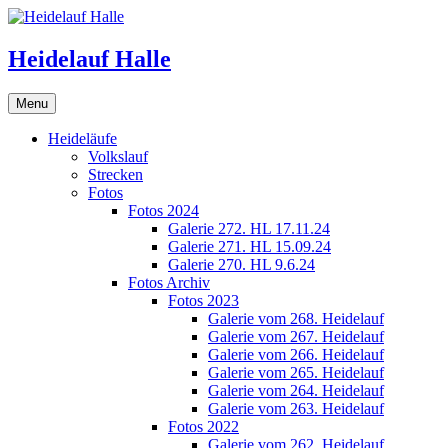
Skip
to
content
Heidelauf Halle
Menu
Heideläufe
Volkslauf
Strecken
Fotos
Fotos 2024
Galerie 272. HL 17.11.24
Galerie 271. HL 15.09.24
Galerie 270. HL 9.6.24
Fotos Archiv
Fotos 2023
Galerie vom 268. Heidelauf
Galerie vom 267. Heidelauf
Galerie vom 266. Heidelauf
Galerie vom 265. Heidelauf
Galerie vom 264. Heidelauf
Galerie vom 263. Heidelauf
Fotos 2022
Galerie vom 262. Heidelauf