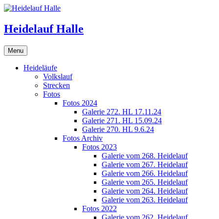
Skip
to
content
Heidelauf Halle
Menu
Heideläufe
Volkslauf
Strecken
Fotos
Fotos 2024
Galerie 272. HL 17.11.24
Galerie 271. HL 15.09.24
Galerie 270. HL 9.6.24
Fotos Archiv
Fotos 2023
Galerie vom 268. Heidelauf
Galerie vom 267. Heidelauf
Galerie vom 266. Heidelauf
Galerie vom 265. Heidelauf
Galerie vom 264. Heidelauf
Galerie vom 263. Heidelauf
Fotos 2022
Galerie vom 262. Heidelauf