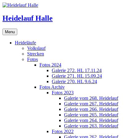
Skip
to
content
Heidelauf Halle
Menu
Heideläufe
Volkslauf
Strecken
Fotos
Fotos 2024
Galerie 272. HL 17.11.24
Galerie 271. HL 15.09.24
Galerie 270. HL 9.6.24
Fotos Archiv
Fotos 2023
Galerie vom 268. Heidelauf
Galerie vom 267. Heidelauf
Galerie vom 266. Heidelauf
Galerie vom 265. Heidelauf
Galerie vom 264. Heidelauf
Galerie vom 263. Heidelauf
Fotos 2022
Galerie vom 262. Heidelauf