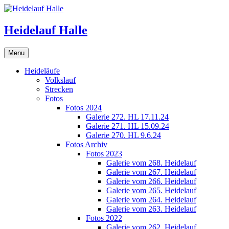
Skip
to
content
Heidelauf Halle
Menu
Heideläufe
Volkslauf
Strecken
Fotos
Fotos 2024
Galerie 272. HL 17.11.24
Galerie 271. HL 15.09.24
Galerie 270. HL 9.6.24
Fotos Archiv
Fotos 2023
Galerie vom 268. Heidelauf
Galerie vom 267. Heidelauf
Galerie vom 266. Heidelauf
Galerie vom 265. Heidelauf
Galerie vom 264. Heidelauf
Galerie vom 263. Heidelauf
Fotos 2022
Galerie vom 262. Heidelauf