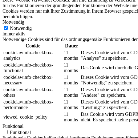
für das Funktionieren der grundlegenden Funktionen der Website unerl
Cookies werden nur mit Ihrer Zustimmung in Ihrem Browser gespeiche
beeinträchtigen.
Notwendig
Notwendig
immer aktiv
Notwendige Cookies sind für das ordnungsgemäße Funktionieren der 
Cookie
Dauer
cookielawinfo-checkbox-
11
Dieses Cookie wird vom GDPR
analytics
months
"Analyse" zu speichern.
cookielawinfo-checkbox-
11
Das Cookie wird durch die G
functional
months
cookielawinfo-checkbox-
11
Dieses Cookie wird vom GDPR
necessary
months
"Notwendig" zu speichern.
cookielawinfo-checkbox-
11
Dieses Cookie wird vom GDPR
others
months
"Andere" zu speichern.
cookielawinfo-checkbox-
11
Dieses Cookie wird vom GDPR
performance
months
"Leistung" zu speichern.
11
Das Cookie wird vom GDPR Co
viewed_cookie_policy
months
nicht. Es speichert keine per
Funktional
Funktional
Funktionale Cookies helfen dabei, bestimmte Funktionen auszuführe