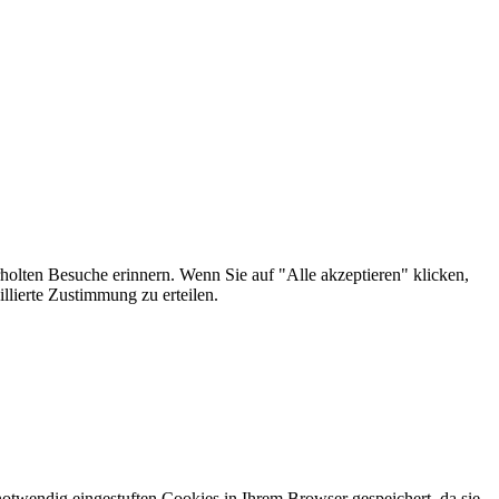
holten Besuche erinnern. Wenn Sie auf "Alle akzeptieren" klicken,
lierte Zustimmung zu erteilen.
otwendig eingestuften Cookies in Ihrem Browser gespeichert, da sie