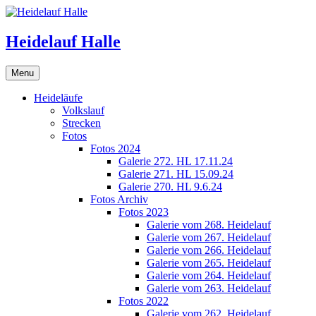
Skip
to
content
Heidelauf Halle
Menu
Heideläufe
Volkslauf
Strecken
Fotos
Fotos 2024
Galerie 272. HL 17.11.24
Galerie 271. HL 15.09.24
Galerie 270. HL 9.6.24
Fotos Archiv
Fotos 2023
Galerie vom 268. Heidelauf
Galerie vom 267. Heidelauf
Galerie vom 266. Heidelauf
Galerie vom 265. Heidelauf
Galerie vom 264. Heidelauf
Galerie vom 263. Heidelauf
Fotos 2022
Galerie vom 262. Heidelauf