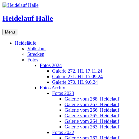
Skip
to
content
Heidelauf Halle
Menu
Heideläufe
Volkslauf
Strecken
Fotos
Fotos 2024
Galerie 272. HL 17.11.24
Galerie 271. HL 15.09.24
Galerie 270. HL 9.6.24
Fotos Archiv
Fotos 2023
Galerie vom 268. Heidelauf
Galerie vom 267. Heidelauf
Galerie vom 266. Heidelauf
Galerie vom 265. Heidelauf
Galerie vom 264. Heidelauf
Galerie vom 263. Heidelauf
Fotos 2022
Galerie vom 262. Heidelauf