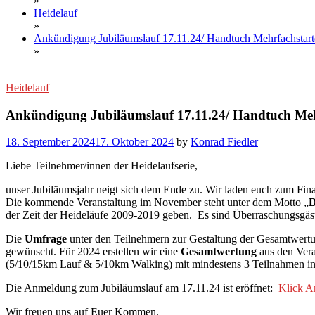
»
Heidelauf
»
Ankündigung Jubiläumslauf 17.11.24/ Handtuch Mehrfachstart
»
Heidelauf
Ankündigung Jubiläumslauf 17.11.24/ Handtuch Meh
18. September 2024
17. Oktober 2024
by
Konrad Fiedler
Liebe Teilnehmer/innen der Heidelaufserie,
unser Jubiläumsjahr neigt sich dem Ende zu. Wir laden euch zum Fin
Die kommende Veranstaltung im November steht unter dem Motto „
D
der Zeit der Heideläufe 2009-2019 geben. Es sind Überraschungsgäst
Die
Umfrage
unter den Teilnehmern zur Gestaltung der Gesamtwertun
gewünscht. Für 2024 erstellen wir eine
Gesamtwertung
aus den Vera
(5/10/15km Lauf & 5/10km Walking) mit mindestens 3 Teilnahmen i
Die Anmeldung zum Jubiläumslauf am 17.11.24 ist eröffnet:
Klick A
Wir freuen uns auf Euer Kommen.