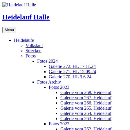
Skip
to
content
Heidelauf Halle
Menu
Heideläufe
Volkslauf
Strecken
Fotos
Fotos 2024
Galerie 272. HL 17.11.24
Galerie 271. HL 15.09.24
Galerie 270. HL 9.6.24
Fotos Archiv
Fotos 2023
Galerie vom 268. Heidelauf
Galerie vom 267. Heidelauf
Galerie vom 266. Heidelauf
Galerie vom 265. Heidelauf
Galerie vom 264. Heidelauf
Galerie vom 263. Heidelauf
Fotos 2022
Galerie vom 262. Heidelauf